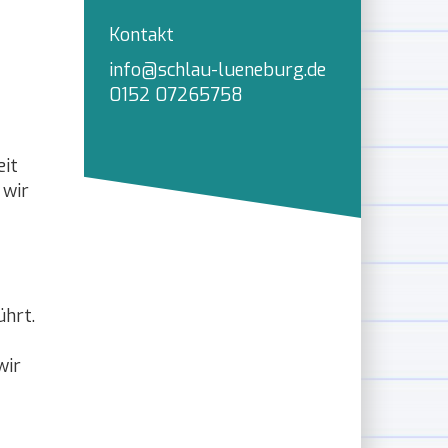
Kontakt
info@schlau-lueneburg.de
0152 07265758
eit
 wir
ührt.
wir