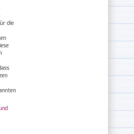
n
n
ür die
nen
iese
n
dass
zen
nannten
 und