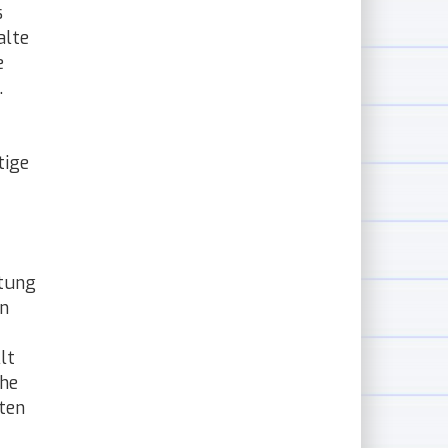
s
alte
e
.
tige
rtung
en
lt
che
ten