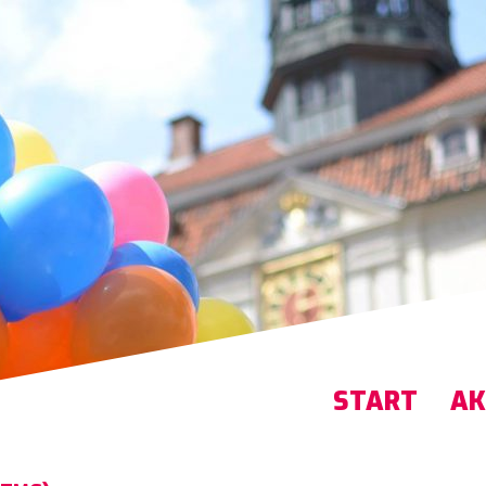
START
AK