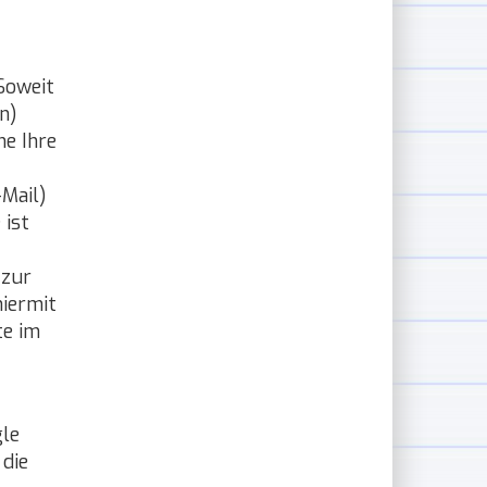
Soweit
n)
ne Ihre
-Mail)
 ist
 zur
iermit
te im
gle
 die