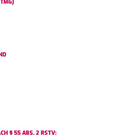
TMG)
ND
H § 55 ABS. 2 RSTV: